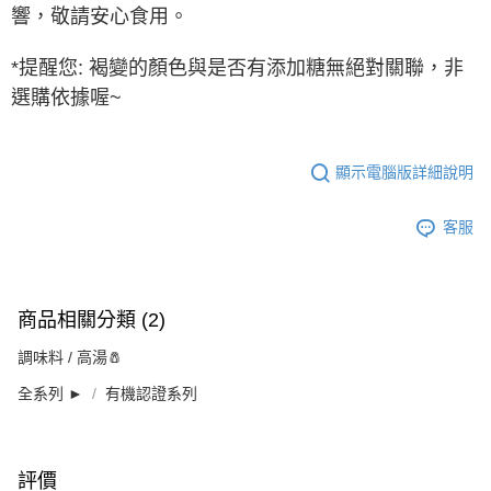
響，敬請安心食用。
*提醒您: 褐變的顏色與是否有添加糖無絕對關聯，非
選購依據喔~
顯示電腦版詳細說明
客服
商品相關分類 (2)
調味料 / 高湯🧂
全系列 ►
有機認證系列
評價