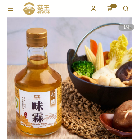
0
1
/
4