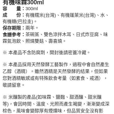
有機味霖300ml
300ml
容 量：
有機糯米(台灣)、有機蓬萊米(台灣)、水、
成 份：
有機糖(巴拉圭)。
兩年。
保存期限：
茶碗蒸、雙色涼拌木耳、日式炸豆腐、味
食譜參考：
霖氣泡飲、照燒雙菇、壽喜燒。
※ 本產品不含防腐劑，開封後請密蓋冷藏。
※ 本
產品採用天然發酵工藝製作，過程中會自然產生
乙醇（酒精）。雖然酒精是天然發酵的結果，但如果
您對酒精敏感或有特殊飲食考量（如素食、戒酒），
敬請留意。
※ 米釀製的產品(如味霖、鹽麴、甜酒釀、甜米釀
等)，會因時間、溫度、光照而產生褐變，漸漸變成深
棕色，風味會變醇厚有煙燻味，但品質安全沒有影