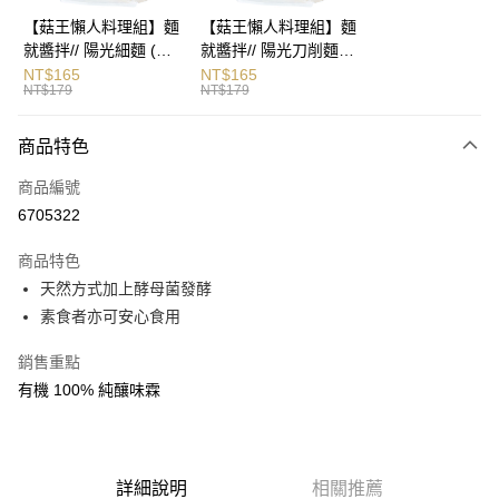
悠遊付
【菇王懶人料理組】麵
【菇王懶人料理組】麵
就醬拌// 陽光細麵 (麵
就醬拌// 陽光刀削麵
AFTEE先享後付
體90gX3片+醬包
(麵體90gX3片+醬包
NT$165
NT$165
相關說明
NT$179
NT$179
28gX3包)
28gX3包)
【關於「AFTEE先享後付」】
ATM付款
AFTEE先享後付是「在收到商品之後才付款」的支付方式。 讓您購物簡單
商品特色
便利好安心！
１．簡單：不需註冊會員、不需綁卡、不需儲值。
運送方式
商品編號
２．便利：只要手機號碼，簡訊認證，即可結帳。
３．安心：先確認商品／服務後，再付款。
6705322
全家取貨付款(若超過5罐，請選擇一次付清的選項，選擇宅配
運送)
【「AFTEE先享後付」結帳流程】
商品特色
１．於結帳方式選擇「AFTEE先享後付」後，將跳轉至「AFTEE先享後付」
每筆NT$80，滿NT$499(含以上)免運費
天然方式加上酵母菌發酵
結帳頁面，進行簡訊認證並確認金額後，即可完成結帳。
２．訂單成立數日內，您將收到繳費通知簡訊。
素食者亦可安心食用
7-11取貨付款(若超過5罐，請選擇一次付清的選項，選擇宅配
３．收到繳費通知簡訊後14天內，點擊此簡訊中的連結，可透過四大超商／
運送)
ATM／網路銀行／等多元方式進行付款，方視為交易完成。
銷售重點
※ 請注意：結帳手續完成當下不需立刻繳費，但若您需要取消訂單，請聯絡
每筆NT$80，滿NT$499(含以上)免運費
有機 100% 純釀味霖
購買商品的店家。未經商家同意取消之訂單仍視為有效，需透過AFTEE先享
後付繳納相關費用。
宅配 (超過5罐，必須用宅配運送)
※ 交易是否成功請以「AFTEE先享後付 」之結帳頁面顯示為準，若有關於
每筆NT$120，滿NT$699(含以上)免運費
是否繳費成功／繳費後需取消欲退款等相關疑問，請聯繫「AFTEE先享後付
客戶支援中心」
https://netprotections.freshdesk.com/support/home
宅配（離島）
詳細說明
相關推薦