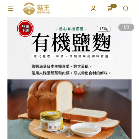
0
1
/
3