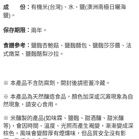
有機米(台灣)、水、鹽(澳洲南極日曬海
成 份：
鹽)。
兩年。
保存期限：
鹽麴杏鮑菇、鹽麴麵包、鹽麴莎莎醬、法
食譜參考：
式燉菜、鹽麴酪梨沙拉。
※ 本產品不含防腐劑，開封後請密蓋冷藏。
※
本產品為天然釀造食品，顏色加深或沉澱現象為自
然現象，請安心食用。
※
米釀製的產品(如味霖、鹽麴、甜酒釀、甜米釀
等)，會因時間、溫度、光照而產生褐變，漸漸變成深
棕色，風味會變醇厚有煙燻味，但品質安全沒有影