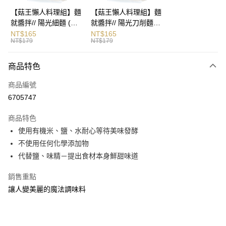
悠遊付
【菇王懶人料理組】麵
【菇王懶人料理組】麵
就醬拌// 陽光細麵 (麵
就醬拌// 陽光刀削麵
AFTEE先享後付
體90gX3片+醬包
(麵體90gX3片+醬包
NT$165
NT$165
相關說明
NT$179
NT$179
28gX3包)
28gX3包)
【關於「AFTEE先享後付」】
ATM付款
AFTEE先享後付是「在收到商品之後才付款」的支付方式。 讓您購物簡單
商品特色
便利好安心！
１．簡單：不需註冊會員、不需綁卡、不需儲值。
運送方式
商品編號
２．便利：只要手機號碼，簡訊認證，即可結帳。
３．安心：先確認商品／服務後，再付款。
6705747
全家取貨付款(若超過5罐，請選擇一次付清的選項，選擇宅配
運送)
【「AFTEE先享後付」結帳流程】
商品特色
１．於結帳方式選擇「AFTEE先享後付」後，將跳轉至「AFTEE先享後付」
每筆NT$80，滿NT$499(含以上)免運費
使用有機米、鹽、水耐心等待美味發酵
結帳頁面，進行簡訊認證並確認金額後，即可完成結帳。
２．訂單成立數日內，您將收到繳費通知簡訊。
不使用任何化學添加物
7-11取貨付款(若超過5罐，請選擇一次付清的選項，選擇宅配
３．收到繳費通知簡訊後14天內，點擊此簡訊中的連結，可透過四大超商／
代替鹽、味精－提出食材本身鮮甜味道
運送)
ATM／網路銀行／等多元方式進行付款，方視為交易完成。
※ 請注意：結帳手續完成當下不需立刻繳費，但若您需要取消訂單，請聯絡
每筆NT$80，滿NT$499(含以上)免運費
銷售重點
購買商品的店家。未經商家同意取消之訂單仍視為有效，需透過AFTEE先享
後付繳納相關費用。
宅配 (超過5罐，必須用宅配運送)
讓人變美麗的魔法調味料
※ 交易是否成功請以「AFTEE先享後付 」之結帳頁面顯示為準，若有關於
每筆NT$120，滿NT$699(含以上)免運費
是否繳費成功／繳費後需取消欲退款等相關疑問，請聯繫「AFTEE先享後付
客戶支援中心」
https://netprotections.freshdesk.com/support/home
宅配（離島）