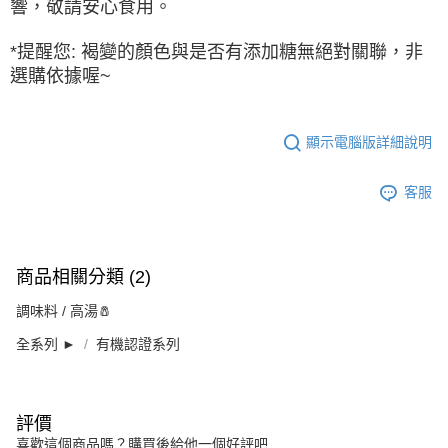
響，敬請安心食用。
*提醒您: 褐變的顏色與是否有添加糖無絕對關聯，非
選購依據喔~
顯示電腦版詳細說明
客服
商品相關分類 (2)
調味料 / 高湯🧂
全系列 ►
有機認證系列
評價
喜歡這個商品嗎？購買後給他一個好評吧