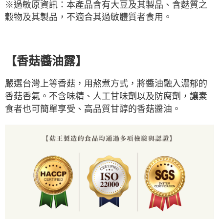
※
過敏原資訊：本產品含有大豆及其製品、含麩質之
穀物及其製品，不適合其過敏體質者食用。
【香菇醬油露】
嚴選台灣上等香菇，用熬煮方式，將醬油融入濃郁的
香菇香氣。不含味精、人工甘味劑以及防腐劑，讓素
食者也可簡單享受、高品質甘醇的香菇醬油。