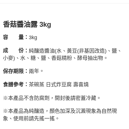
易，需依本服務之必要範圍內提供個人資料，並將交易相關給付款項請求債
權轉讓予恩沛科技股份有限公司。
２．關於個人資料處理事宜，請瀏覽以下網址：
https://aftee.tw/terms/#terms3
香菇醬油露 3kg
３．未成年的使用者請事先徵得法定代理人或監護人之同意方可使用
「AFTEE先享後付」，若未經同意申辦者引起之損失，本公司不負相關責
任。
3kg
容 量：
４．使用「AFTEE先享後付」時，將依據個別帳號之用戶狀況，依本公司即
時審查核予不同之上限額度；若仍有額度不足之情形，本公司將視審查結果
請求用戶進行身份認證。
成 份
純釀造醬油(水、黃豆(非基因改造)、鹽、
：
５．嚴禁一人註冊多個帳號或使用他人資訊註冊。若發現惡意使用之情形，
小麥)、水、糖、鹽、香菇精粉、酵母抽出物。
恩沛科技股份有限公司將有權停止該用戶之使用額度並採取法律行動。
年。
保存期限：
兩
茶碗蒸 日式炸豆腐 壽喜燒
食譜參考：
※本產品不含防腐劑，開封後請密蓋冷藏。
※
本產品為純釀造，顏色加深及沉澱現象為自然現
象、使用前請先搖一搖。