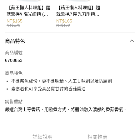
AFTEE先享後付
【菇王懶人料理組】麵
【菇王懶人料理組】麵
相關說明
就醬拌// 陽光細麵 (麵
就醬拌// 陽光刀削麵
【關於「AFTEE先享後付」】
體90gX3片+醬包
(麵體90gX3片+醬包
NT$165
NT$165
ATM付款
AFTEE先享後付是「在收到商品之後才付款」的支付方式。 讓您購物簡單
NT$179
NT$179
28gX3包)
28gX3包)
便利好安心！
１．簡單：不需註冊會員、不需綁卡、不需儲值。
運送方式
商品特色
２．便利：只要手機號碼，簡訊認證，即可結帳。
３．安心：先確認商品／服務後，再付款。
宅配 (超過5罐，必須用宅配運送)
商品編號
每筆NT$120，滿NT$699(含以上)免運費
【「AFTEE先享後付」結帳流程】
6708853
１．於結帳方式選擇「AFTEE先享後付」後，將跳轉至「AFTEE先享後付」
宅配（離島）
結帳頁面，進行簡訊認證並確認金額後，即可完成結帳。
商品特色
２．訂單成立數日內，您將收到繳費通知簡訊。
每筆NT$220
不含柴魚成份，更不含味精、人工甘味劑以及防腐劑
３．收到繳費通知簡訊後14天內，點擊此簡訊中的連結，可透過四大超商／
ATM／網路銀行／等多元方式進行付款，方視為交易完成。
素食者也可享受高品質甘醇的香菇醬油
※ 請注意：結帳手續完成當下不需立刻繳費，但若您需要取消訂單，請聯絡
購買商品的店家。未經商家同意取消之訂單仍視為有效，需透過AFTEE先享
銷售重點
後付繳納相關費用。
嚴選台灣上等香菇，用熬煮方式，將醬油融入濃郁的香菇香氣。
※ 交易是否成功請以「AFTEE先享後付 」之結帳頁面顯示為準，若有關於
是否繳費成功／繳費後需取消欲退款等相關疑問，請聯繫「AFTEE先享後付
客戶支援中心」
https://netprotections.freshdesk.com/support/home
【注意事項】
詳細說明
相關推薦
１．透過由恩沛科技股份有限公司提供之「AFTEE先享後付」服務完成之交