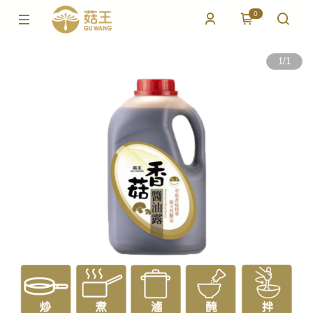
0
1
/
1