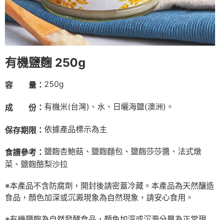
有機鹽麴 250g
250g
容 量：
有機米(台灣)、水、日曬海鹽(澳洲)。
成 份：
依據產品標示為主
保存期限：
鹽麴杏鮑菇、鹽麴麵包、鹽麴莎莎醬、法式燉
食譜參考：
菜、鹽麴酪梨沙拉
※本產品不含防腐劑，開封後請密蓋冷藏。本產品為天然釀造
食品，顏色加深或沉澱現象為自然現象，請安心食用。
※有機鹽麴為自然發酵食品，顏色加深或沉澱分層為正常現