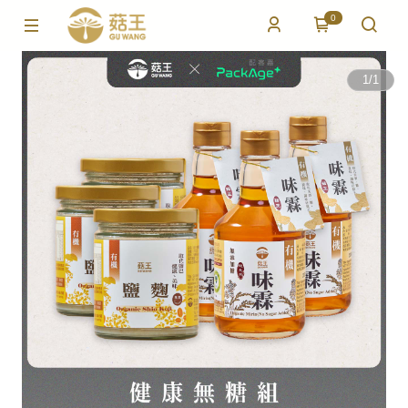
0
1
/
1