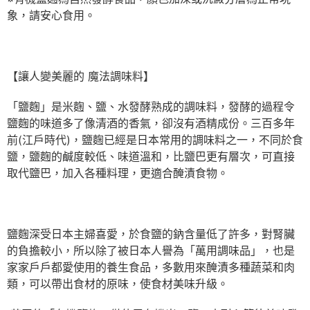
象，請安心食用。
【讓人變美麗的 魔法調味料】
「鹽麴」是米麴、鹽、水發酵熟成的調味料，發酵的過程令
鹽麴的味道多了像清酒的香氣，卻沒有酒精成份。三百多年
前(江戶時代)，鹽麴已經是日本常用的調味料之一，不同於食
鹽，鹽麴的鹹度較低、味道溫和，比鹽巴更有層次，可直接
取代鹽巴，加入各種料理，更適合醃漬食物。
鹽麴深受日本主婦喜愛，於食鹽的鈉含量低了許多，對腎臟
的負擔較小，所以除了被日本人譽為「萬用調味品」，也是
家家戶戶都愛使用的養生食品，多數用來醃漬多種蔬菜和肉
類，可以帶出食材的原味，使食材美味升級。