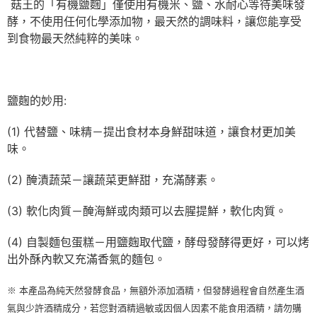
菇王的「有機鹽麴」僅使用有機米、鹽、水耐心等待美味發
酵，不使用任何化學添加物，最天然的調味料，讓您能享受
到食物最天然純粹的美味。
鹽麴的妙用:
(1) 代替鹽、味精－提出食材本身鮮甜味道，讓食材更加美
味。
(2) 醃漬蔬菜－讓蔬菜更鮮甜，充滿酵素。
(3) 軟化肉質－醃海鮮或肉類可以去腥提鮮，軟化肉質。
(4) 自製麵包蛋糕－用鹽麴取代鹽，酵母發酵得更好，可以烤
出外酥內軟又充滿香氣的麵包。
※ 本產品為純天然發酵食品，無額外添加酒精，但發酵過程會自然產生酒
氣與少許酒精成分，若您對酒精過敏或因個人因素不能食用酒精，請勿購