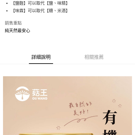
【鹽麴】可以取代【鹽、味精】
悠遊付
【味霖】可以取代【糖、米酒】
AFTEE先享後付
銷售重點
相關說明
純天然最安心
【關於「AFTEE先享後付」】
ATM付款
AFTEE先享後付是「在收到商品之後才付款」的支付方式。 讓您購物簡單
便利好安心！
１．簡單：不需註冊會員、不需綁卡、不需儲值。
運送方式
２．便利：只要手機號碼，簡訊認證，即可結帳。
詳細說明
相關推薦
３．安心：先確認商品／服務後，再付款。
宅配 (超過5罐，必須用宅配運送)
每筆NT$120，滿NT$699(含以上)免運費
【「AFTEE先享後付」結帳流程】
１．於結帳方式選擇「AFTEE先享後付」後，將跳轉至「AFTEE先享後付」
宅配（離島）
結帳頁面，進行簡訊認證並確認金額後，即可完成結帳。
２．訂單成立數日內，您將收到繳費通知簡訊。
每筆NT$220
３．收到繳費通知簡訊後14天內，點擊此簡訊中的連結，可透過四大超商／
ATM／網路銀行／等多元方式進行付款，方視為交易完成。
※ 請注意：結帳手續完成當下不需立刻繳費，但若您需要取消訂單，請聯絡
購買商品的店家。未經商家同意取消之訂單仍視為有效，需透過AFTEE先享
後付繳納相關費用。
※ 交易是否成功請以「AFTEE先享後付 」之結帳頁面顯示為準，若有關於
是否繳費成功／繳費後需取消欲退款等相關疑問，請聯繫「AFTEE先享後付
客戶支援中心」
https://netprotections.freshdesk.com/support/home